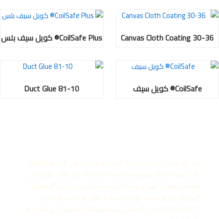
Canvas Cloth Coating 30-36
CoilSafe Plus® كويل سيف بلس
CoilSafe® كويل سيف
Duct Glue 81-10
في إكسلكت ، نفخر بشبكتنا الواسعة، وتميزنا في التصنيع الحاصل
على شهادة ISO، ومجموعة منتجاتنا الشاملة. من فلاتر الهواء إلى
ملحقات قنوات الهواء، وصولاً إلى مجموعة متنوعة من المنتجات
الورقية، نلتزم بتقديم جودة وخدمة لا مثيل لها. انضم إلينا في
EXCELLECT، حيث لا نكتفي بتلبية التوقعات فحسب، بل نتجاوزها