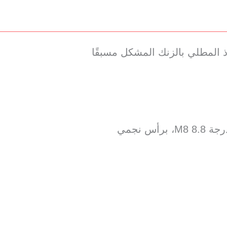
س نجمي