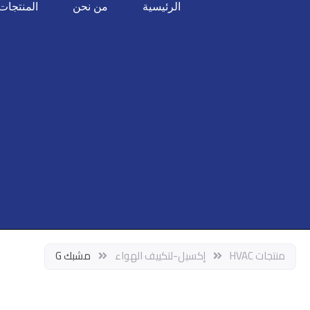
خطي
الرئيسية
من نحن
المنتجات
لى
لمحتوى
منتجات HVAC
إكسيل-لتكييف الهواء
مشبك G