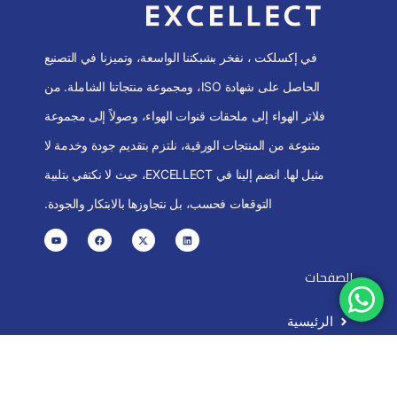
في إكسلكت ، نفخر بشبكتنا الواسعة، وتميزنا في التصنيع
الحاصل على شهادة ISO، ومجموعة منتجاتنا الشاملة. من
فلاتر الهواء إلى ملحقات قنوات الهواء، وصولاً إلى مجموعة
متنوعة من المنتجات الورقية، نلتزم بتقديم جودة وخدمة لا
مثيل لها. انضم إلينا في EXCELLECT، حيث لا نكتفي بتلبية
التوقعات فحسب، بل نتجاوزها بالابتكار والجودة.
Y
F
X
L
o
a
-
i
u
c
t
n
t
e
w
k
u
b
i
e
b
o
t
d
الصفحات
e
o
t
i
k
e
n
r
الرئيسية
نبذة عن