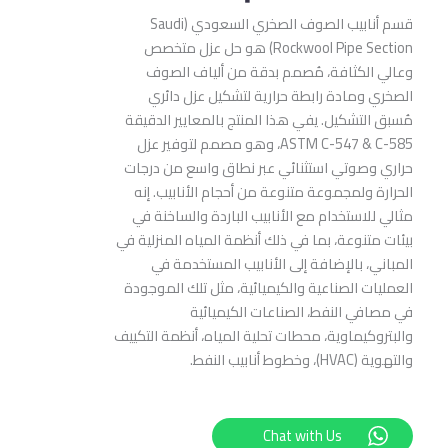
قسم أنابيب الصوف الصخري السعودي (Saudi
Rockwool Pipe Section) هو حل عزل متخصص
وعالي الكثافة، مُصمم بدقة من ألياف الصوف
الصخري ومادة رابطة حرارية لتشكيل عزل دائري
مُسبق التشكيل. يفي هذا المنتج بالمعايير الدقيقة
ASTM C-547 & C-585، وهو مصمم لتوفير عزل
حراري وصوتي استثنائي عبر نطاق واسع من درجات
الحرارة ولمجموعة متنوعة من أحجام الأنابيب. إنه
مثالي للاستخدام مع الأنابيب الباردة والساخنة في
بيئات متنوعة، بما في ذلك أنظمة المياه المنزلية في
المباني، بالإضافة إلى الأنابيب المستخدمة في
العمليات الصناعية والكيميائية، مثل تلك الموجودة
في مصافي النفط، الصناعات الكيميائية
والبتروكيماوية، محطات تحلية المياه، أنظمة التكييف
والتهوية (HVAC)، وخطوط أنابيب النفط.
Chat with Us