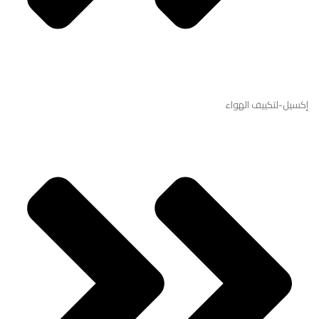
f
إكسيل-لتكييف الهواء