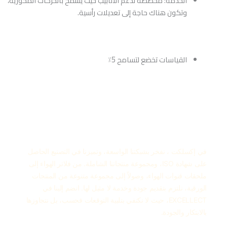
الخدمة: مخصصة لدعم الأنابيب حيث يُسمح بالحركات المحورية،
وتكون هناك حاجة إلى تعديلات رأسية.
القياسات تخضع لتسامح 5٪
في إكسلكت ، نفخر بشبكتنا الواسعة، وتميزنا في التصنيع الحاصل
على شهادة ISO، ومجموعة منتجاتنا الشاملة. من فلاتر الهواء إلى
ملحقات قنوات الهواء، وصولاً إلى مجموعة متنوعة من المنتجات
الورقية، نلتزم بتقديم جودة وخدمة لا مثيل لها. انضم إلينا في
EXCELLECT، حيث لا نكتفي بتلبية التوقعات فحسب، بل نتجاوزها
بالابتكار والجودة.